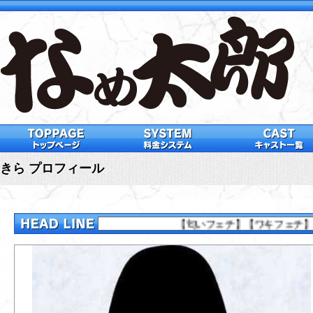
きら プロフィール
【匂いフェチ】【ワキフェチ】【足