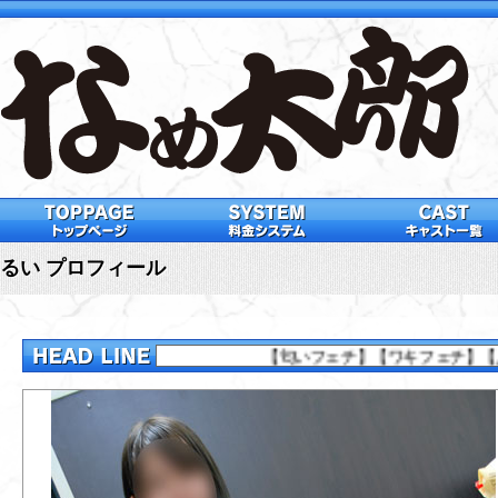
るい プロフィール
【匂いフェチ】【ワキフェチ】【足フェチ