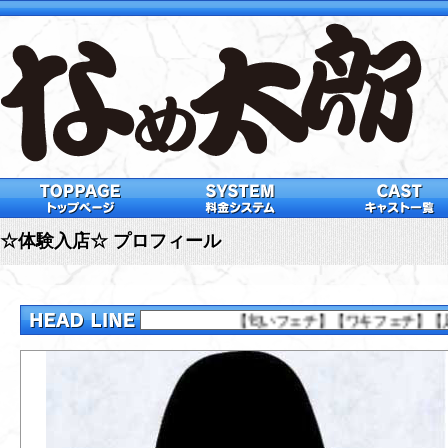
☆体験入店☆ プロフィール
【匂いフェチ】【ワキフェチ】【足フェチ